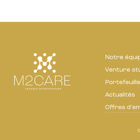
Notre équi
Venture st
Portefeuill
Actualités
Offres d’em
C