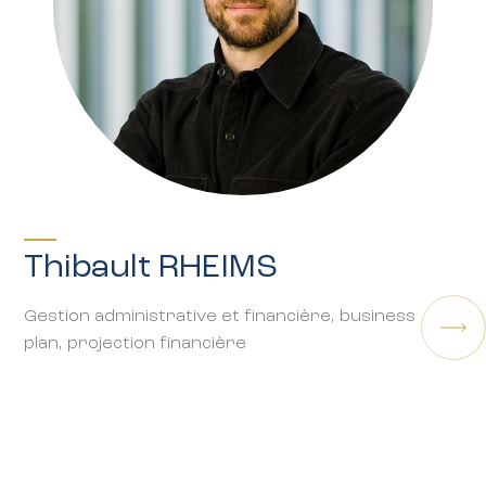
PRÉSIDENTE
Florence THUEUX
Entrepreunariat, growth management, deal
structuring, investissement