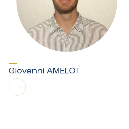
Thibault RHEIMS
Gestion administrative et financière, business
plan, projection financière