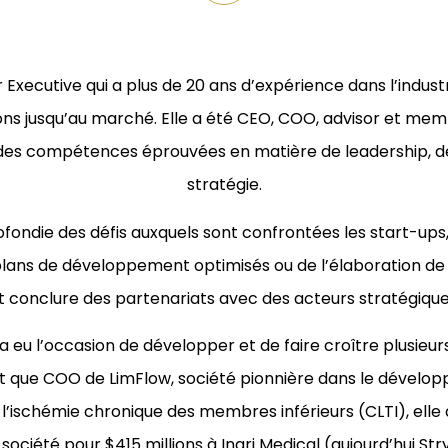
Executive qui a plus de 20 ans d’expérience dans l’indus
ns jusqu’au marché. Elle a été CEO, COO, advisor et mem
 des compétences éprouvées en matière de leadership, de
stratégie.
ondie des défis auxquels sont confrontées les start-ups, q
 plans de développement optimisés ou de l’élaboration de
t conclure des partenariats avec des acteurs stratégique
 a eu l’occasion de développer et de faire croître plusieu
t que COO de LimFlow, société pionnière dans le dévelop
 l’ischémie chronique des membres inférieurs (CLTI), elle a
 société pour $415 millions à Inari Medical (aujourd’hui Str