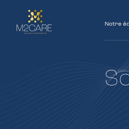
Notre é
S